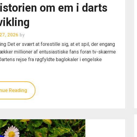
Historien om em i darts
ikling
 27, 2026
by
ng Det er svært at forestille sig, at et spil, der engang
rækker millioner af entusiastiske fans foran tv-skærme
Dartens rejse fra røgfyldte baglokaler i engelske
nue Reading