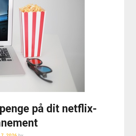
penge på dit netflix-
nnement
i 7, 2026
by