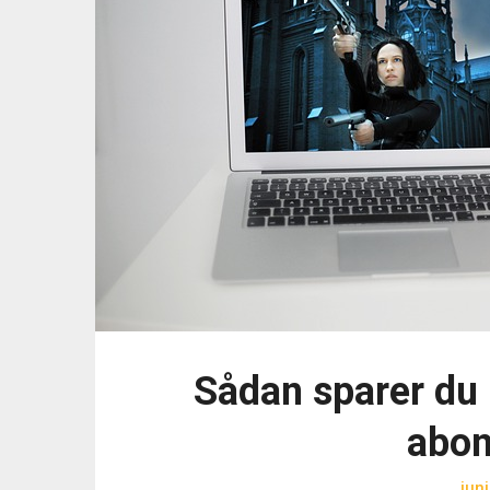
Sådan sparer du 
abo
jun