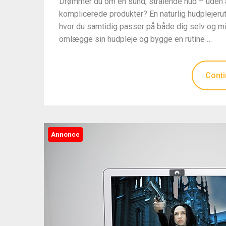
Drømmer du om en sund, strålende hud – uden at
komplicerede produkter? En naturlig hudplejerut
hvor du samtidig passer på både dig selv og mil
omlægge sin hudpleje og bygge en rutine …
Conti
Annonce