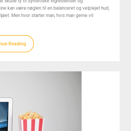
 skulle ty til syntetiske ingredienser og
ine kan være nøglen til en balanceret og velplejet hud,
jøet. Men hvor starter man, hvis man gerne vil
nue Reading