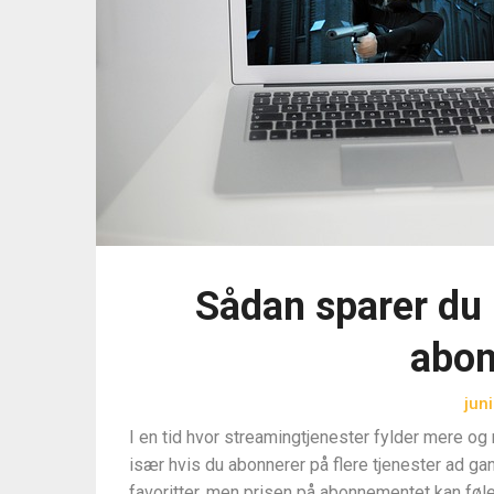
Sådan sparer du 
abo
jun
I en tid hvor streamingtjenester fylder mere og 
især hvis du abonnerer på flere tjenester ad ga
favoritter, men prisen på abonnementet kan føles