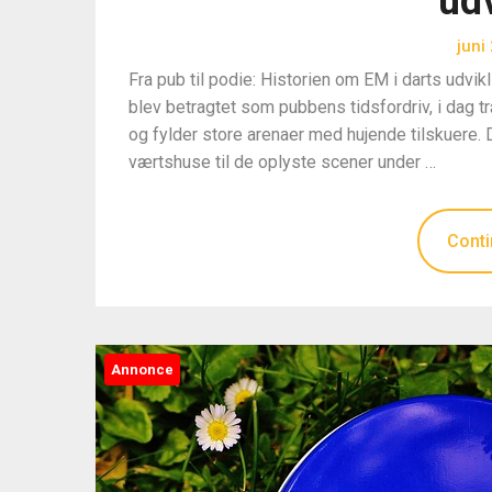
udv
juni
Fra pub til podie: Historien om EM i darts udvikli
blev betragtet som pubbens tidsfordriv, i dag t
og fylder store arenaer med hujende tilskuere. 
værtshuse til de oplyste scener under …
Conti
Annonce