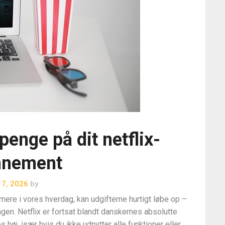
penge på dit netflix-
nnement
i 7, 2026
by
mere i vores hverdag, kan udgifterne hurtigt løbe op –
ngen. Netflix er fortsat blandt danskernes absolutte
 høj, især hvis du ikke udnytter alle funktioner eller