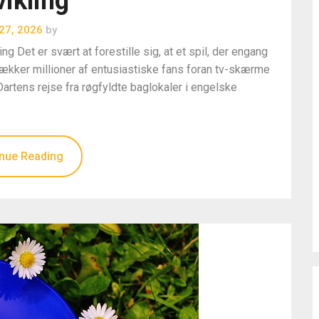
ikling
 27, 2026
by
ng Det er svært at forestille sig, at et spil, der engang
rækker millioner af entusiastiske fans foran tv-skærme
Dartens rejse fra røgfyldte baglokaler i engelske
nue Reading