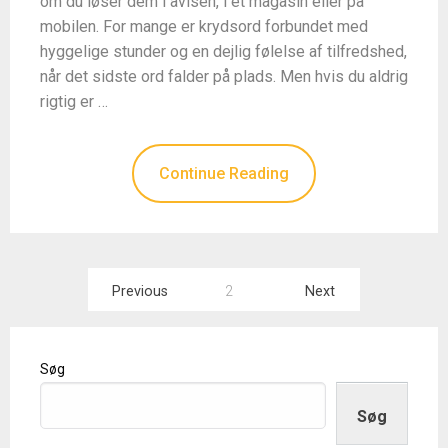
om du løser dem i avisen, i et magasin eller på
mobilen. For mange er krydsord forbundet med
hyggelige stunder og en dejlig følelse af tilfredshed,
når det sidste ord falder på plads. Men hvis du aldrig
rigtig er …
Continue Reading
Indlægsinddeling
Previous
2
Next
Søg
Søg