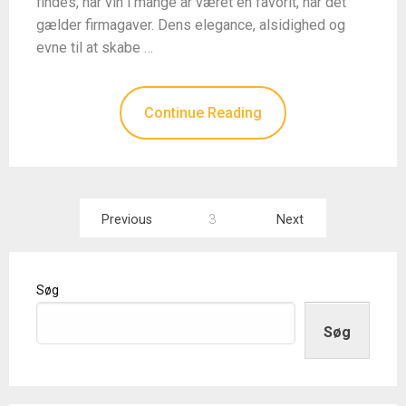
findes, har vin i mange år været en favorit, når det
gælder firmagaver. Dens elegance, alsidighed og
evne til at skabe …
Continue Reading
Indlægsinddeling
Previous
3
Next
Søg
Søg